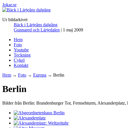
Jokar.se
Ur bildarkivet
Bäck i Lärjeåns dalgång
Gunnared och Lärjedalen
| 1 maj 2009
Hem
Foto
Youtube
Teckning
Cykel
Kontakt
Hem
→
Foto
→
Europa
→ Berlin
Berlin
Bilder från Berlin: Brandenburger Tor, Fernsehturm, Alexanderplatz