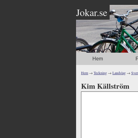
Jokar.se
Hem
F
Hem
→
Teckning
→
Landslag
→
Sver
Kim Källström