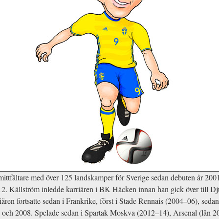
mittfältare med över 125 landskamper för Sverige sedan debuten år 20
 Källström inledde karriären i BK Häcken innan han gick över till Dj
ären fortsatte sedan i Frankrike, först i Stade Rennais (2004–06), sed
7 och 2008. Spelade sedan i Spartak Moskva (2012–14), Arsenal (lån 