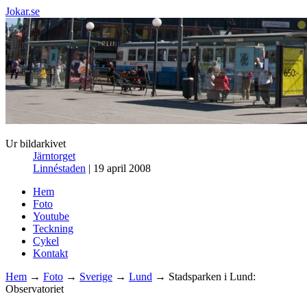
Jokar.se
Ur bildarkivet
Järntorget
Linnéstaden
| 19 april 2008
Hem
Foto
Youtube
Teckning
Cykel
Kontakt
Hem
→
Foto
→
Sverige
→
Lund
→ Stadsparken i Lund:
Observatoriet