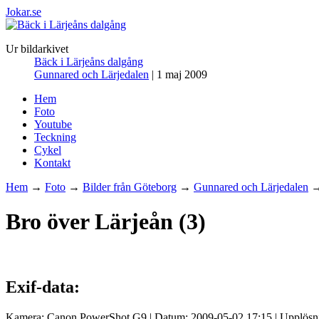
Jokar.se
Ur bildarkivet
Bäck i Lärjeåns dalgång
Gunnared och Lärjedalen
| 1 maj 2009
Hem
Foto
Youtube
Teckning
Cykel
Kontakt
Hem
→
Foto
→
Bilder från Göteborg
→
Gunnared och Lärjedalen
→ 
Bro över Lärjeån (3)
Exif-data:
Kamera: Canon PowerShot G9 | Datum: 2009-05-02 17:15 | Upplösning: