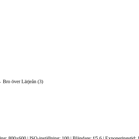
Bro över Lärjeån (3)
 800×600 | ISO-inställning: 100 | Bländare: f/5.6 | Exponeringstid: