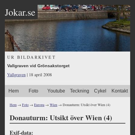
Jokar.se
UR BILDARKIVET
Vallgraven vid Grönsakstorget
Vallgraven
| 18 april 2008
Hem
Foto
Youtube
Teckning
Cykel
Kontakt
Hem
→
Foto
→
Europa
→
Wien
→ Donauturm: Utsikt över Wien (4)
Donauturm: Utsikt över Wien (4)
Exif-data: